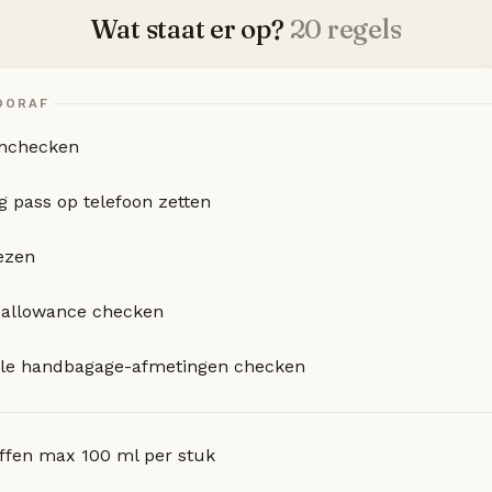
Wat staat er op?
20 regels
OORAF
inchecken
g pass op telefoon zetten
iezen
-allowance checken
le handbagage-afmetingen checken
offen max 100 ml per stuk