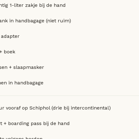
tig 1-liter zakje bij de hand
nk in handbagage (niet ruim)
 adapter
 + boek
sen + slaapmasker
nen in handbagage
 vooraf op Schiphol (drie bij intercontinental)
t + boarding pass bij de hand
te volgens borden