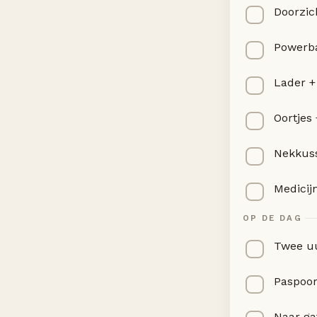
Doorzich
Powerba
Lader +
Oortjes
Nekkus
Medicij
OP DE DAG
Twee uur
Paspoor
Naar ga