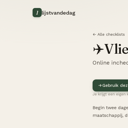
1
lijstvandedag
← Alle checklists
Vli
✈️
Online inchec
Gebruik dez
Je krijgt een eigen 
Begin twee dage
maatschappij, d