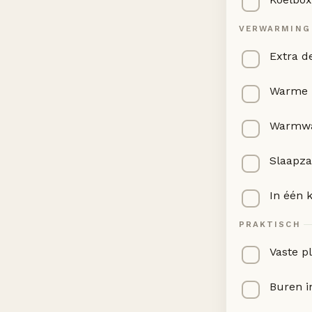
VERWARMING
Extra d
Warme k
Warmwat
Slaapz
In één 
PRAKTISCH
Vaste p
Buren i