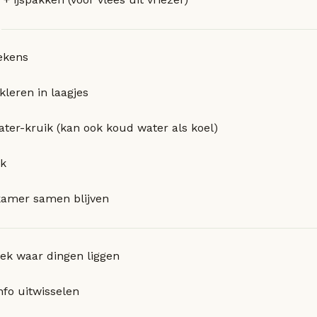
ekens
leren in laagjes
er-kruik (kan ook koud water als koel)
ak
kamer samen blijven
lek waar dingen liggen
nfo uitwisselen