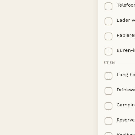
Telefoo
Lader v
Papiere
Buren-i
ETEN
Lang ho
Drinkwa
Camping
Reserve
Koelbox 