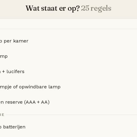
Wat staat er op?
25 regels
p per kamer
amp
 + lucifers
ampje of opwindbare lamp
jen reserve (AAA + AA)
IE
 batterijen