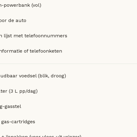
n-powerbank (vol)
oor de auto
n lijst met telefoonnummers
nformatie of telefoonketen
udbaar voedsel (blik, droog)
ter (3 L pp/dag)
-gasstel
 gas-cartridges
+ ijspakken (voor vlees uit vriezer)