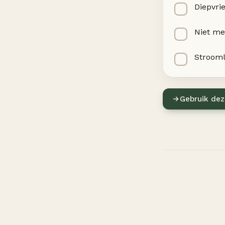
Diepvri
Niet me
Strooml
Gebruik dez