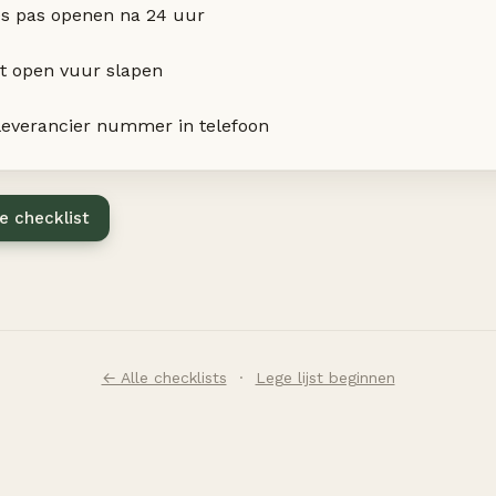
es pas openen na 24 uur
t open vuur slapen
everancier nummer in telefoon
e checklist
← Alle checklists
·
Lege lijst beginnen