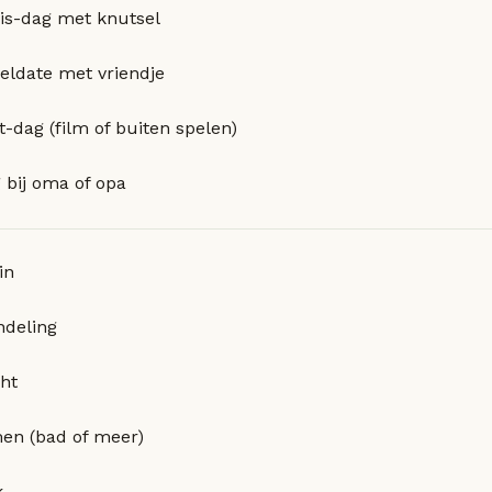
is-dag met knutsel
eldate met vriendje
t-dag (film of buiten spelen)
 bij oma of opa
in
deling
cht
n (bad of meer)
k