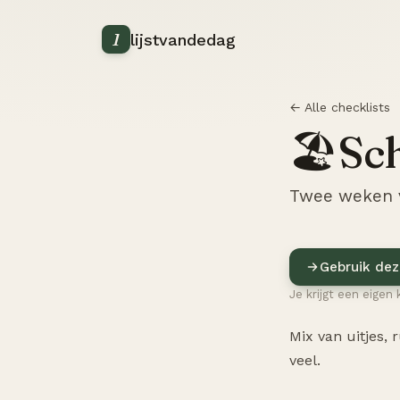
1
lijstvandedag
← Alle checklists
Sc
🏖️
Twee weken v
Gebruik dez
Je krijgt een eigen 
Mix van uitjes, 
veel.