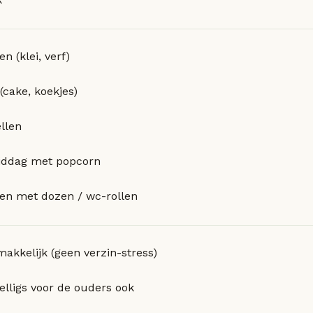
n (klei, verf)
(cake, koekjes)
llen
iddag met popcorn
en met dozen / wc-rollen
akkelijk (geen verzin-stress)
zelligs voor de ouders ook