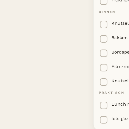
BINNEN
Knutsele
Bakken 
Bordspe
Film-m
Knutsel
PRAKTISCH
Lunch m
Iets ge