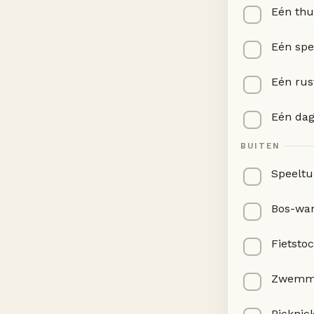
Eén thu
Eén spe
Eén rus
Eén dag
BUITEN
Speeltu
Bos-wan
Fietsto
Zwemme
Picknic