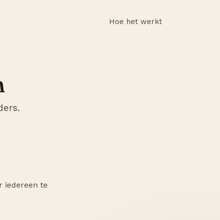
Hoe het werkt
n
ders.
r iedereen te