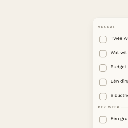
VOORAF
Twee we
Wat wil
Budget 
Eén din
Bibliot
PER WEEK
Eén grot