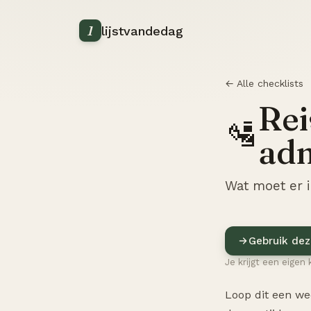
1
lijstvandedag
← Alle checklists
Re
🛂
adm
Wat moet er 
Gebruik dez
Je krijgt een eigen 
Loop dit een we