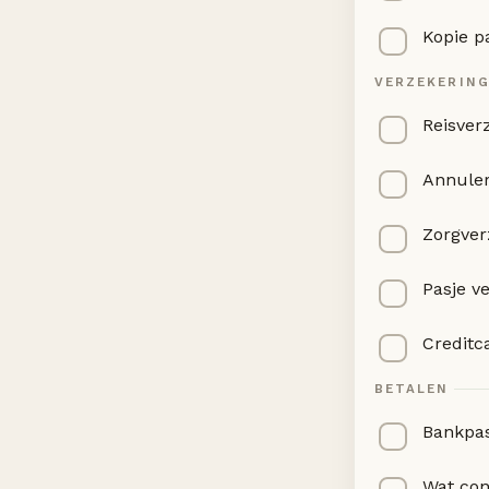
Kopie p
VERZEKERIN
Reisver
Annuler
Zorgver
Pasje v
Creditc
BETALEN
Bankpas
Wat con