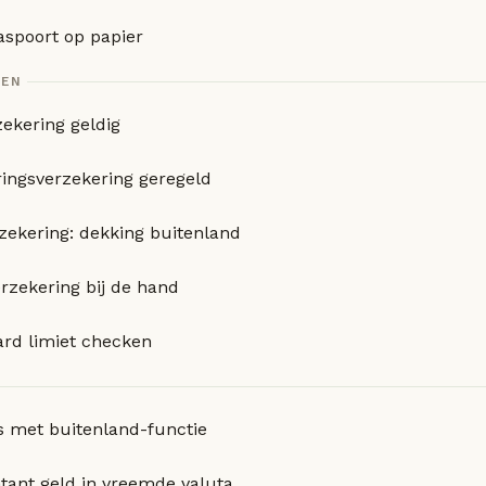
aspoort op papier
GEN
zekering geldig
ingsverzekering geregeld
zekering: dekking buitenland
erzekering bij de hand
ard limiet checken
 met buitenland-functie
tant geld in vreemde valuta