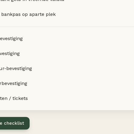
bankpas op aparte plek
evestiging
vestiging
r-bevestiging
rbevestiging
iten / tickets
e checklist