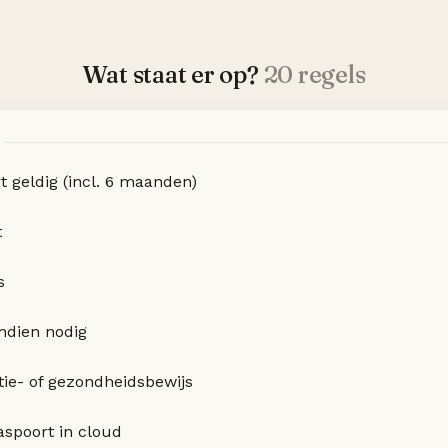
Wat staat er op?
20 regels
N
t geldig (incl. 6 maanden)
t
s
ndien nodig
tie- of gezondheidsbewijs
aspoort in cloud