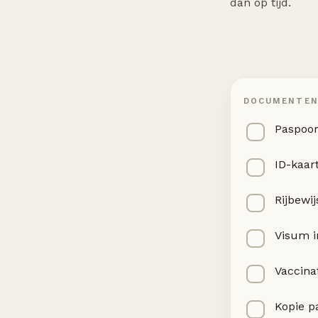
dan op tijd.
DOCUMENTE
Paspoor
ID-kaar
Rijbewij
Visum i
Vaccina
Kopie p