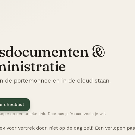
isdocumenten &
inistratie
in de portemonnee en in de cloud staan.
e checklist
kopie op een unieke link. Daar pas je 'm aan zoals je wil.
ek voor vertrek door, niet op de dag zelf. Een verlopen pa