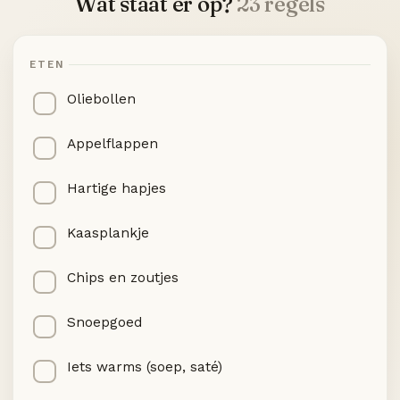
Wat staat er op?
23 regels
ETEN
Oliebollen
Appelflappen
Hartige hapjes
Kaasplankje
Chips en zoutjes
Snoepgoed
Iets warms (soep, saté)