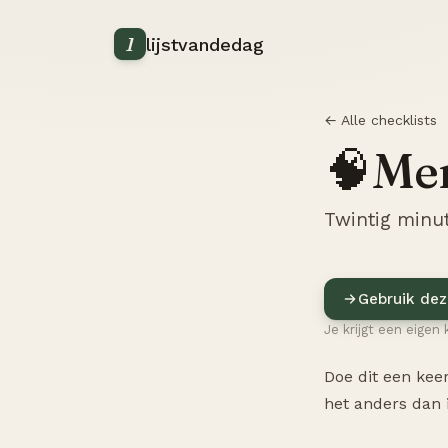
1
lijstvandedag
← Alle checklists
Men
🧠
Twintig minut
Gebruik dez
Je krijgt een eigen 
Doe dit een keer
het anders dan i