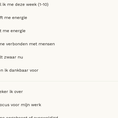
l ik me deze week (1-10)
ft me energie
t me energie
 me verbonden met mensen
lt zwaar nu
n ik dankbaar voor
eker ik over
focus voor mijn werk
 me opgehoopt of overweldigd