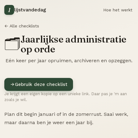
1
lijstvandedag
Hoe het werkt
← Alle checklists
Jaarlijkse administratie
🗂️
op orde
Eén keer per jaar opruimen, archiveren en opzeggen.
Gebruik deze checklist
Je krijgt een eigen kopie op een unieke link. Daar pas je 'm aan
zoals je wil.
Plan dit begin januari of in de zomerrust. Saai werk,
maar daarna ben je weer een jaar bij.